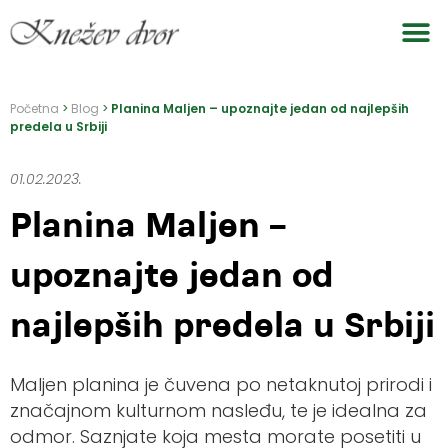
Pređi
na
sadržaj
Početna
>
Blog
>
Planina Maljen – upoznajte jedan od najlepših
predela u Srbiji
01.02.2023.
Planina Maljen –
upoznajte jedan od
najlepših predela u Srbiji
Maljen planina je čuvena po netaknutoj prirodi i
značajnom kulturnom nasleđu, te je idealna za
odmor. Saznjate koja mesta morate posetiti u