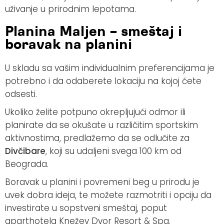
uživanje u prirodnim lepotama.
Planina Maljen – smeštaj i
boravak na planini
U skladu sa vašim individualnim preferencijama je
potrebno i da odaberete lokaciju na kojoj ćete
odsesti.
Ukoliko želite potpuno okrepljujući odmor ili
planirate da se okušate u različitim sportskim
aktivnostima, predlažemo da se odlučite za
Divčibare
, koji su udaljeni svega 100 km od
Beograda.
Boravak u planini i povremeni beg u prirodu je
uvek dobra ideja, te možete razmotriti i opciju da
investirate u sopstveni smeštaj, poput
aparthotela Knežev Dvor Resort & Spa.