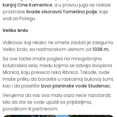
kanjoj Crne Kamenice
, a u pravcu juga se nalaze
prostrane
livade visoravni Tometino polje
, koje
vodi za Požegu.
Veliko brdo
Vidikovac koji nikako ne smete zaobići je zasigurno
Veliko brdo, sa nadmorskom visinom od
1036 m.
Sa ove tačke imate pogled na mnogobrojna
kolubraska sela, među kojima se izdvaja živopisna
Mionica, koju preseca reka Ribnica. Takođe, ovde
imate priliku da boravite u raskošnoj bukovoj šumi,
kao i da posetite
izvor planinske vode Studenac.
Verujemo da vas ova mala oaza neće razočarati,
bilo da ste se ovde uputili sa prijateljima,
porodicom ili partnerom.