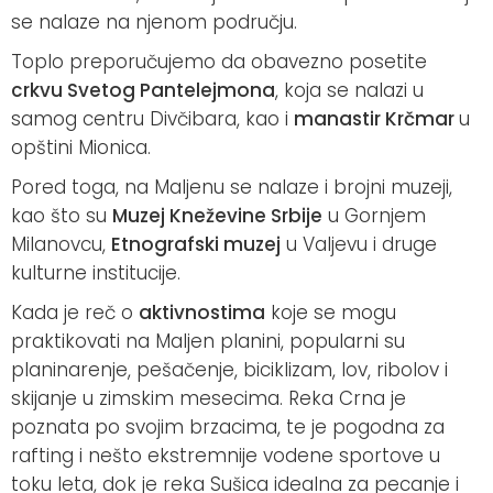
se nalaze na njenom području.
Toplo preporučujemo da obavezno posetite
crkvu Svetog Pantelejmona
, koja se nalazi u
samog centru Divčibara, kao i
manastir Krčmar
u
opštini Mionica.
Pored toga, na Maljenu se nalaze i brojni muzeji,
kao što su
Muzej Kneževine Srbije
u Gornjem
Milanovcu,
Etnografski muzej
u Valjevu i druge
kulturne institucije.
Kada je reč o
aktivnostima
koje se mogu
praktikovati na Maljen planini, popularni su
planinarenje, pešačenje, biciklizam, lov, ribolov i
skijanje u zimskim mesecima. Reka Crna je
poznata po svojim brzacima, te je pogodna za
rafting i nešto ekstremnije vodene sportove u
toku leta, dok je reka Sušica idealna za pecanje i