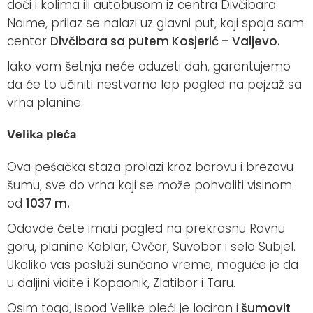
doći i kolima ili autobusom iz centra Divčibara.
Naime, prilaz se nalazi uz glavni put, koji spaja sam
centar
Divčibara sa putem Kosjerić – Valjevo.
Iako vam šetnja neće oduzeti dah, garantujemo
da će to učiniti nestvarno lep pogled na pejzaž sa
vrha planine.
Velika pleća
Ova pešačka staza prolazi kroz borovu i brezovu
šumu, sve do vrha koji se može pohvaliti visinom
od
1037 m.
Odavde ćete imati pogled na prekrasnu Ravnu
goru, planine Kablar, Ovčar, Suvobor i selo Subjel.
Ukoliko vas posluži sunčano vreme, moguće je da
u daljini vidite i Kopaonik, Zlatibor i Taru.
Osim toga, ispod Velike pleći je lociran i
šumovit