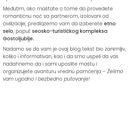
Međutim, ako maštate o tome da provedete
romantičnu noć sa partnerom, izolovani od
civilizacije, predlažemo vam da izaberete
etno
selo
, poput
seosko-turističkog kompleksa
Gostoljublje.
Nadamo se da vam je ovaj blog tekst bio zanimljiv,
koliko i informativan, kao i da smo uspeli da vas
nadahnemo da i sami uposlite maštu i
organizujete avanturu vrednu pamćenja –
Želimo
vam ugodno i bezbedno putovanje!