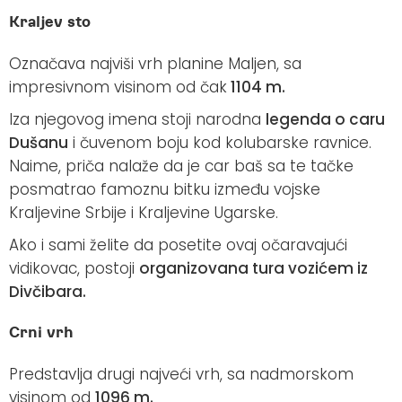
Kraljev sto
Označava najviši vrh planine Maljen, sa
impresivnom visinom od čak
1104 m.
Iza njegovog imena stoji narodna
legenda o caru
Dušanu
i čuvenom boju kod kolubarske ravnice.
Naime, priča nalaže da je car baš sa te tačke
posmatrao famoznu bitku između vojske
Kraljevine Srbije i Kraljevine Ugarske.
Ako i sami želite da posetite ovaj očaravajući
vidikovac, postoji
organizovana tura vozićem iz
Divčibara.
Crni vrh
Predstavlja drugi najveći vrh, sa nadmorskom
visinom od
1096 m.