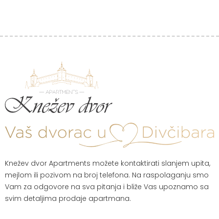
Knežev dvor Apartments možete kontaktirati slanjem upita,
mejlom ili pozivom na broj telefona. Na raspolaganju smo
Vam za odgovore na sva pitanja i bliže Vas upoznamo sa
svim detaljima prodaje apartmana.