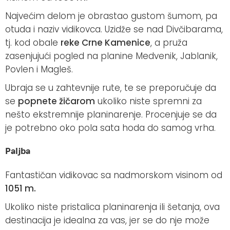
Najvećim delom je obrastao gustom šumom, pa
otuda i naziv vidikovca. Uzidže se nad Divčibarama,
tj. kod obale
reke Crne Kamenice
, a pruža
zasenjujući pogled na planine Medvenik, Jablanik,
Povlen i Magleš.
Ubraja se u zahtevnije rute, te se preporučuje da
se
popnete žičarom
ukoliko niste spremni za
nešto ekstremnije planinarenje. Procenjuje se da
je potrebno oko pola sata hoda do samog vrha.
Paljba
Fantastičan vidikovac sa nadmorskom visinom od
1051 m.
Ukoliko niste pristalica planinarenja ili šetanja, ova
destinacija je idealna za vas, jer se do nje može