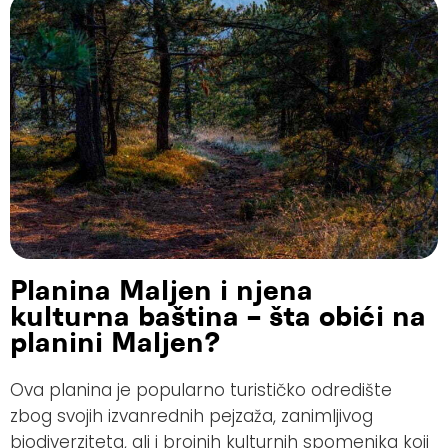
Planina Maljen i njena
kulturna baština – šta obići na
planini Maljen?
Ova planina je popularno turističko odredište
zbog svojih izvanrednih pejzaža, zanimljivog
biodiverziteta, ali i brojnih kulturnih spomenika koji