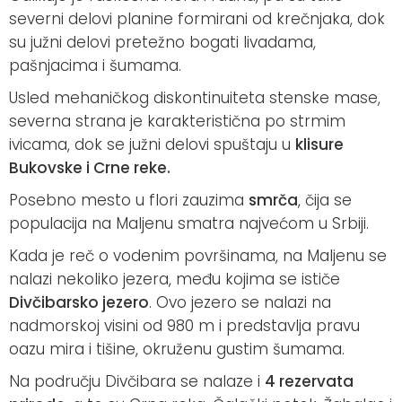
severni delovi planine formirani od krečnjaka, dok
su južni delovi pretežno bogati livadama,
pašnjacima i šumama.
Usled mehaničkog diskontinuiteta stenske mase,
severna strana je karakteristična po strmim
ivicama, dok se južni delovi spuštaju u
klisure
Bukovske i Crne reke.
Posebno mesto u flori zauzima
smrča
, čija se
populacija na Maljenu smatra najvećom u Srbiji.
Kada je reč o vodenim površinama, na Maljenu se
nalazi nekoliko jezera, među kojima se ističe
Divčibarsko jezero
. Ovo jezero se nalazi na
nadmorskoj visini od 980 m i predstavlja pravu
oazu mira i tišine, okruženu gustim šumama.
Na području Divčibara se nalaze i
4 rezervata