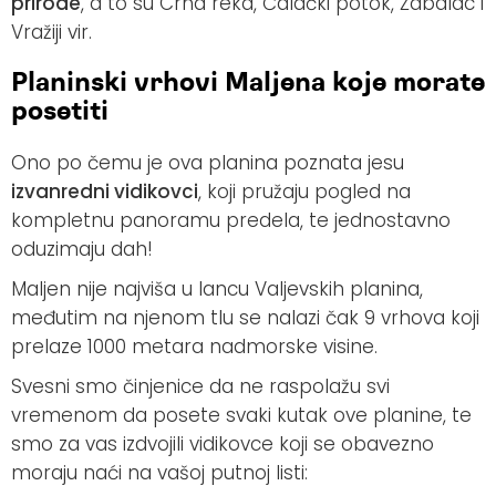
prirode
, a to su Crna reka, Čalački potok, Žabalac i
Vražiji vir.
Planinski vrhovi Maljena koje morate
posetiti
Ono po čemu je ova planina poznata jesu
izvanredni vidikovci
, koji pružaju pogled na
kompletnu panoramu predela, te jednostavno
oduzimaju dah!
Maljen nije najviša u lancu Valjevskih planina,
međutim na njenom tlu se nalazi čak 9 vrhova koji
prelaze 1000 metara nadmorske visine.
Svesni smo činjenice da ne raspolažu svi
vremenom da posete svaki kutak ove planine, te
smo za vas izdvojili vidikovce koji se obavezno
moraju naći na vašoj putnoj listi: