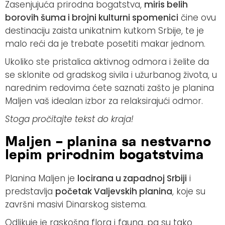
Zasenjujuća prirodna bogatstva,
miris belih
borovih šuma i brojni kulturni spomenici
čine ovu
destinaciju zaista unikatnim kutkom Srbije, te je
malo reći da je trebate posetiti makar jednom.
Ukoliko ste pristalica aktivnog odmora i želite da
se sklonite od gradskog sivila i užurbanog života, u
narednim redovima ćete saznati zašto je planina
Maljen vaš idealan izbor za relaksirajući odmor.
Stoga pročitajte tekst do kraja!
Maljen – planina sa nestvarno
lepim prirodnim bogatstvima
Planina Maljen je
locirana u zapadnoj Srbiji
i
predstavlja
početak Valjevskih planina
, koje su
završni masivi Dinarskog sistema.
Odlikuje je raskošna flora i fauna, pa su tako