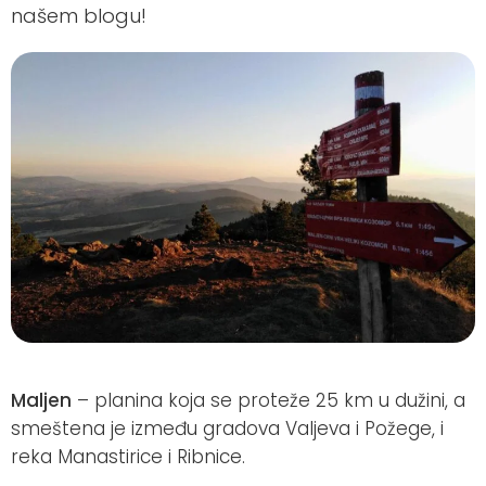
našem blogu!
Maljen
– planina koja se proteže 25 km u dužini, a
smeštena je između gradova Valjeva i Požege, i
reka Manastirice i Ribnice.