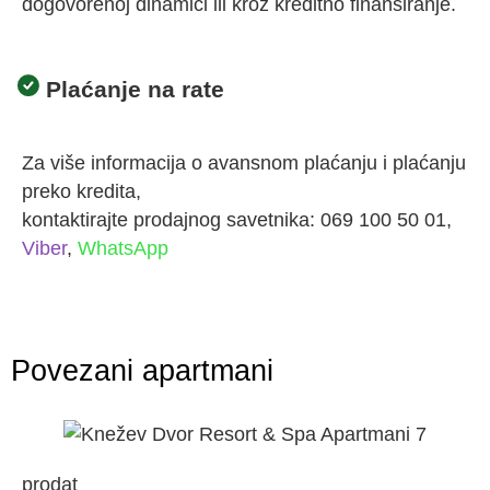
dogovorenoj dinamici ili kroz kreditno finansiranje.
Plaćanje na rate
Za više informacija o avansnom plaćanju i plaćanju
preko kredita,
kontaktirajte prodajnog savetnika:
069 100 50 01
,
Viber
,
WhatsApp
Povezani apartmani
prodat