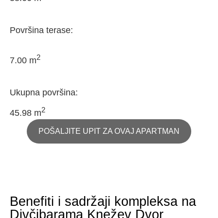
Površina terase:
2
7.00 m
Ukupna površina:
2
45.98 m
POŠALJITE UPIT ZA OVAJ APARTMAN
Benefiti i sadržaji kompleksa na
Divčibarama Knežev Dvor