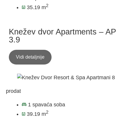
2
35.19 m
Knežev dvor Apartments – AP
3.9
Vidi detaljnije
prodat
1 spavaća soba
2
39.19 m