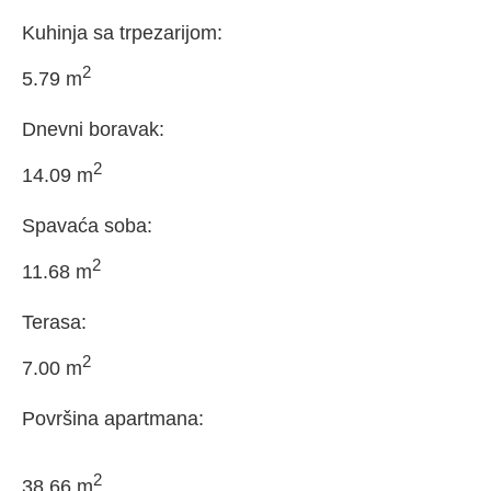
Kuhinja sa trpezarijom:
2
5.79 m
Dnevni boravak:
2
14.09 m
Spavaća soba:
2
11.68 m
Terasa:
2
7.00 m
Površina apartmana:
2
38.66 m