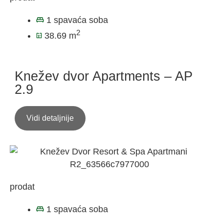
1 spavaća soba
2
38.69 m
Knežev dvor Apartments – AP
2.9
Vidi detaljnije
prodat
1 spavaća soba