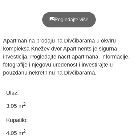
Pogledajte više
Apartman na prodaju na Divčibarama
u okviru
kompleksa Knežev dvor Apartments je
sigurna
investicija
. Pogledajte nacrt apartmana, informacije,
fotografije i njegovu uređenost i investirajte u
pouzdanu nekretninu na Divčibarama.
Ulaz:
2
3.05 m
Kupatilo:
2
4.05 m