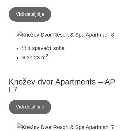
Vidi detaljnije
1 spavać1 soba
2
39.23 m
Knežev dvor Apartments – AP
L7
Vidi detaljnije