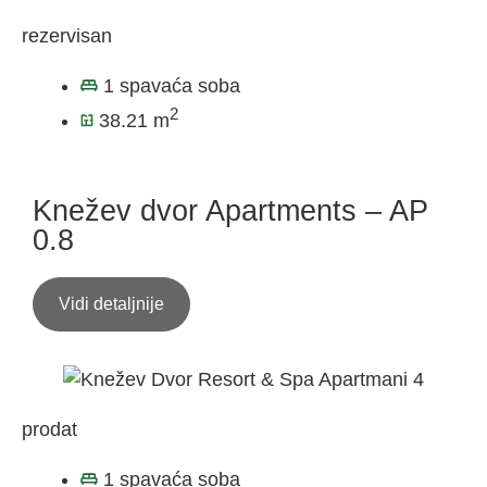
rezervisan
1 spavaća soba
2
38.21 m
Knežev dvor Apartments – AP
0.8
Vidi detaljnije
prodat
1 spavaća soba