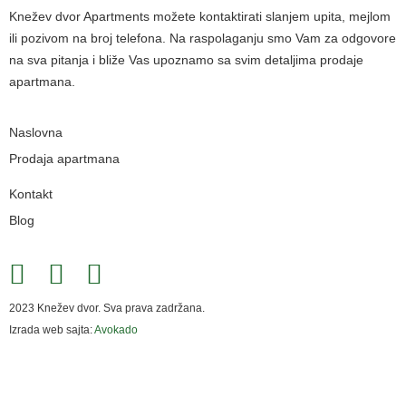
Knežev dvor Apartments možete kontaktirati slanjem upita, mejlom
ili pozivom na broj telefona. Na raspolaganju smo Vam za odgovore
na sva pitanja i bliže Vas upoznamo sa svim detaljima prodaje
apartmana.
Naslovna
Prodaja apartmana
Kontakt
Blog
2023 Knežev dvor. Sva prava zadržana.
Izrada web sajta:
Avokado