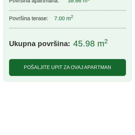
Površina apartmana:
38.66 m
2
Površina terase:
7.00 m
2
45.98 m
Ukupna površina:
POŠALJITE UPIT ZA OVAJ APARTMAN