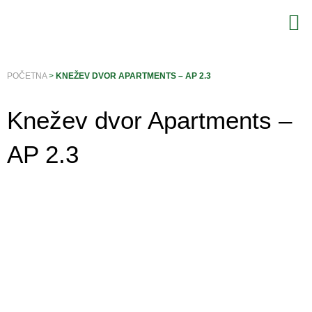
Pređi
na
sadržaj
POČETNA
>
KNEŽEV DVOR APARTMENTS – AP 2.3
Knežev dvor Apartments –
AP 2.3