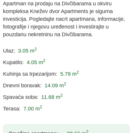
Apartman na prodaju na Divčibarama
u okviru
kompleksa Knežev dvor Apartments je
sigurna
investicija
. Pogledajte nacrt apartmana, informacije,
fotografije i njegovu uređenost i investirajte u
pouzdanu nekretninu na Divčibarama.
2
Ulaz:
3.05 m
2
Kupatilo:
4.05 m
2
Kuhinja sa trpezarijom:
5.79 m
2
Dnevni boravak:
14.09 m
2
Spavaća soba:
11.68 m
2
Terasa:
7.00 m
2