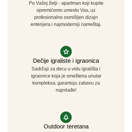
Po Vašoj želji - apartman koji kupite
opremićemo umesto Vas, uz
profesionalno osmišljen dizajn
enterijera i najmoderniji nameštaj.
Dečije igraliste i igraonica
Sadržaji za decu u vidu igrališta i
igraonice koja je smeštena unutar
kompleksa, garantuju zabavu za
najmlađe!
Outdoor teretana