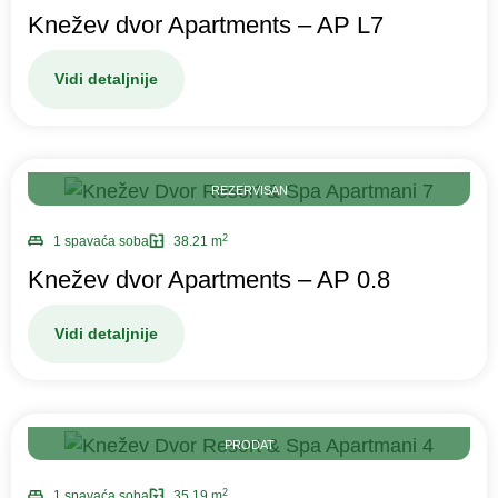
Knežev dvor Apartments – AP L7
Vidi detaljnije
REZERVISAN
2
1 spavaća soba
38.21 m
Knežev dvor Apartments – AP 0.8
Vidi detaljnije
PRODAT
2
1 spavaća soba
35.19 m