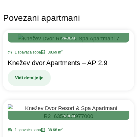
Povezani apartmani
PRODAT
2
1 spavaća soba
38.69 m
Knežev dvor Apartments – AP 2.9
Vidi detaljnije
PRODAT
2
1 spavaća soba
38.68 m