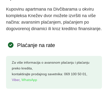
Kupovinu apartmana na Divčibarama
u okviru
kompleksa Knežev dvor možete izvršiti na više
načina: avansnim plaćanjem, plaćanjem po
dogovorenoj dinamici ili kroz kreditno finansiranje.
Plaćanje na rate
Za više informacija o avansnom plaćanju i plaćanju
preko kredita,
kontaktirajte prodajnog savetnika:
069 100 50 01
,
Viber
,
WhatsApp