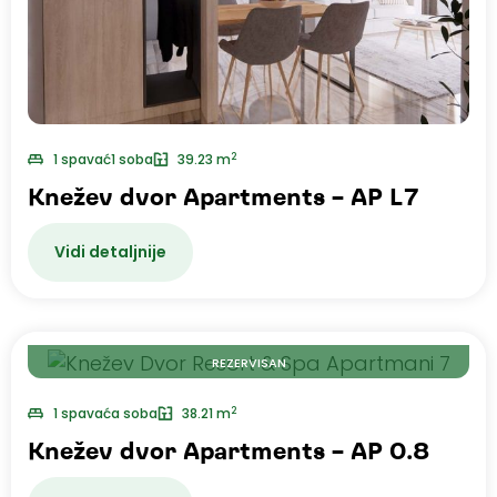
2
1 spavać1 soba
39.23 m
Knežev dvor Apartments – AP L7
Vidi detaljnije
REZERVISAN
2
1 spavaća soba
38.21 m
Knežev dvor Apartments – AP 0.8