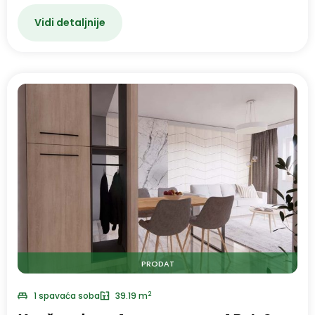
Vidi detaljnije
PRODAT
2
1 spavaća soba
39.19 m