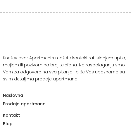
Knežev dvor Apartments možete kontaktirati slanjem upita,
mejlom ili pozivom na broj telefona. Na raspolaganju smo
Vam za odgovore na sva pitanja i bliže Vas upoznamo sa
svim detaljima prodaje apartmana.
Naslovna
Prodaja apartmana
Kontakt
Blog