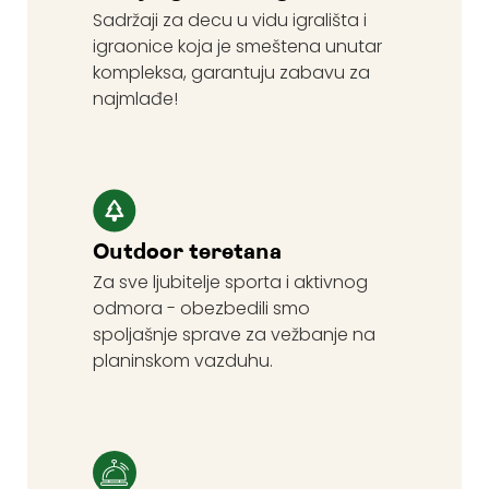
Sadržaji za decu u vidu igrališta i
igraonice koja je smeštena unutar
kompleksa, garantuju zabavu za
najmlađe!
Outdoor teretana
Za sve ljubitelje sporta i aktivnog
odmora - obezbedili smo
spoljašnje sprave za vežbanje na
planinskom vazduhu.