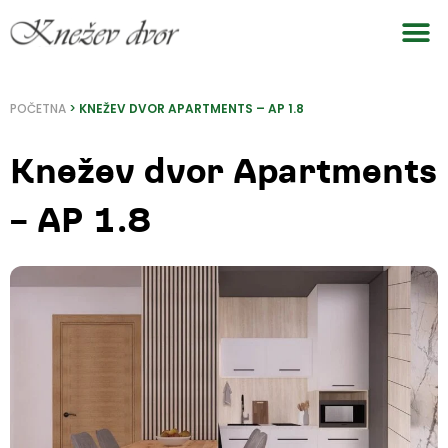
Pređi
na
sadržaj
POČETNA
>
KNEŽEV DVOR APARTMENTS – AP 1.8
Knežev dvor Apartments
– AP 1.8