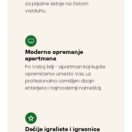
za prijatne šetnje na čistom
vazduhu.
Moderno opremanje
apartmana
Po Vašoj želji - apartman koji kupite
opremićemo umesto Vas, uz
profesionalno osmišljen dizajn
enterijera i najmoderniji nameštaj.
Dečije igraliste i igraonica