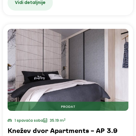
Vidi detaljnije
PRODAT
2
1 spavaća soba
35.19 m
Knežev dvor Apartments – AP 3.9