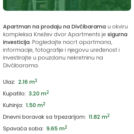
Apartman na prodaju na Divčibarama
u okviru
kompleksa Knežev dvor Apartments je
sigurna
investicija
. Pogledajte nacrt apartmana,
informacije, fotografije i njegovu uređenost i
investirajte u pouzdanu nekretninu na
Divčibarama.
2
Ulaz:
2.16 m
2
Kupatilo:
3.20 m
2
Kuhinja:
1.50 m
2
Dnevni boravak sa trpezarijom:
11.82 m
2
Spavaća soba:
9.65 m