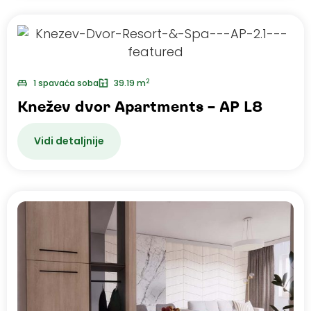
2
1 spavaća soba
39.19 m
Knežev dvor Apartments – AP L8
Vidi detaljnije